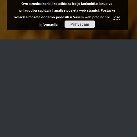
Ova stranica koristi kolačiće za bolje korisničko iskustvo,
prilagodbu sadržaja i analize posjeta web stranici. Postavke
kolačića možete dodatno podesiti u Vašem web pregledniku.
Više
Prihvaćam
informacija
NAŠA PRIČA…
OTKRIJTE NAŠU PRIČU, UPOZNAJTE NAS I ZALJUBITE
SE U NAŠA JELA.
Našu priču započeli smo pisati 2016. godine i u